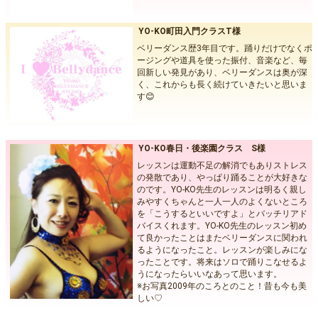
YO-KO町田入門クラスT様
ベリーダンス歴3年目です。踊りだけでなくポ
ージングや道具を使った振付、音楽など、毎
回新しい発見があり、ベリーダンスは奥が深
く、これからも長く続けていきたいと思いま
す😊
YO-KO春日・後楽園クラス S様
レッスンは運動不足の解消でもありストレス
の発散であり、やっぱり踊ることが大好きな
のです。YO-KO先生のレッスンは明るく親し
みやすくちゃんと一人一人のよくないところ
を「こうするといいですよ」とバッチリアド
バイスくれます。YO-KO先生のレッスン初め
て良かったことはまたベリーダンスに関われ
るようになったこと。レッスンが楽しみにな
ったことです。将来はソロで踊りこなせるよ
うになったらいいなあって思います。
※お写真2009年のころとのこと！昔も今も美
しい♡