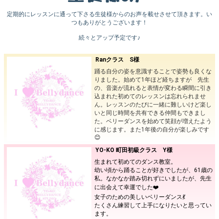
定期的にレッスンに通って下さる生徒様からのお声を載せさせて頂きます。い
つもありがとうございます！
続々とアップ予定です♪
Ranクラス S様
踊る自分の姿を意識することで姿勢も良くな
りました。始めて1年ほど経ちますが 先生
の、音楽が流れると表情が変わる瞬間に引き
込まれた初めてのレッスンは忘れられませ
ん。レッスンのたびに一緒に難しいけど楽し
いと同じ時間を共有できる仲間もできまし
た。ベリーダンスを始めて笑顔が増えたよう
に感じます。また1年後の自分が楽しみです
😊
YO-KO 町田初級クラス Y様
生まれて初めてのダンス教室。
幼い頃から踊ることが好きでしたが、61歳の
私。なかなか踏み切れずにいましたが、先生
に出会えて幸運でした❤️
女子のための美しいベリーダンス💃
たくさん練習して上手になりたいと思ってい
ます。